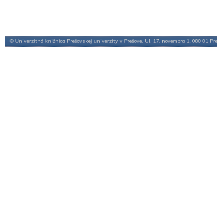
© Univerzitná knižnica Prešovskej univerzity v Prešove, Ul. 17. novembra 1, 080 01 Pr