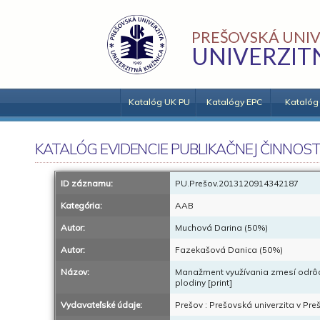
PREŠOVSKÁ UNIV
UNIVERZIT
Katalóg UK PU
Katalógy EPC
Katalóg
KATALÓG EVIDENCIE PUBLIKAČNEJ ČINNOST
ID záznamu:
PU.Prešov.2013120914342187
Kategória:
AAB
Autor:
Muchová Darina (50%)
Autor:
Fazekašová Danica (50%)
Názov:
Manažment využívania zmesí odrôd pš
plodiny [print]
Vydavateľské údaje:
Prešov : Prešovská univerzita v Pre