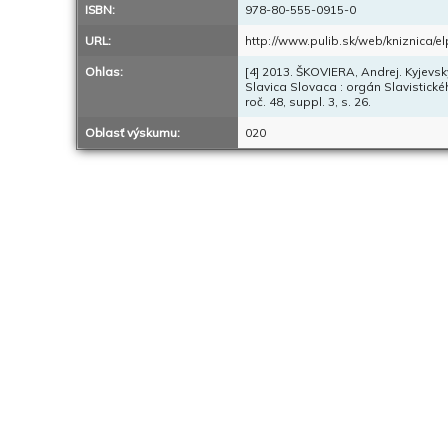
ISBN:
978-80-555-0915-0
URL:
http://www.pulib.sk/web/kniznica/
Ohlas:
[4] 2013. ŠKOVIERA, Andrej. Kyjevsk
Slavica Slovaca : orgán Slavistick
roč. 48, suppl. 3, s. 26.
Oblasť výskumu:
020