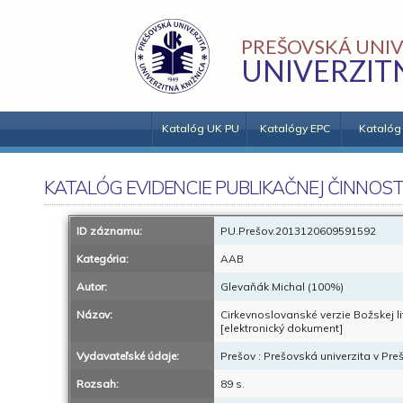
PREŠOVSKÁ UNIV
UNIVERZIT
Katalóg UK PU
Katalógy EPC
Katalóg
KATALÓG EVIDENCIE PUBLIKAČNEJ ČINNOST
ID záznamu:
PU.Prešov.2013120609591592
Kategória:
AAB
Autor:
Glevaňák Michal (100%)
Názov:
Cirkevnoslovanské verzie Božskej l
[elektronický dokument]
Vydavateľské údaje:
Prešov : Prešovská univerzita v Pre
Rozsah:
89 s.