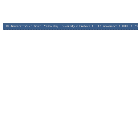
© Univerzitná knižnica Prešovskej univerzity v Prešove, Ul. 17. novembra 1, 080 01 Pr