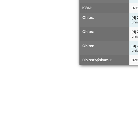
ISBN:
978
Ohlas:
[4]
uni
Ohlas:
[4]
uni
Ohlas:
[4]
uni
Oblasť výskumu:
020