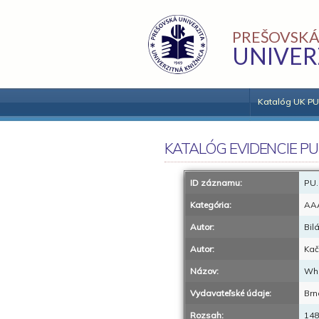
PREŠOVSKÁ
UNIVER
Katalóg UK PU
KATALÓG EVIDENCIE PU
ID záznamu:
PU.
Kategória:
AA
Autor:
Bil
Autor:
Kač
Názov:
Whe
Vydavateľské údaje:
Brn
Rozsah:
148