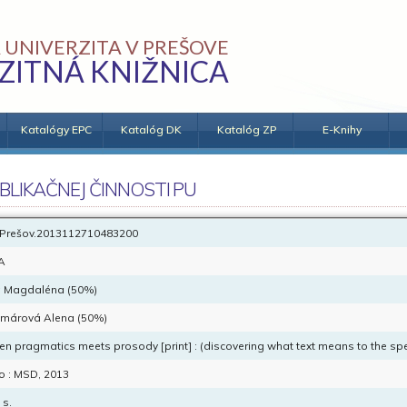
 UNIVERZITA V PREŠOVE
ZITNÁ KNIŽNICA
Katalógy EPC
Katalóg DK
Katalóg ZP
E-Knihy
BLIKAČNEJ ČINNOSTI PU
Prešov.2013112710483200
A
á Magdaléna (50%)
márová Alena (50%)
n pragmatics meets prosody [print] : (discovering what text means to the sp
o : MSD, 2013
 s.