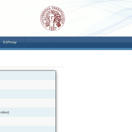
EzProxy
eaker)