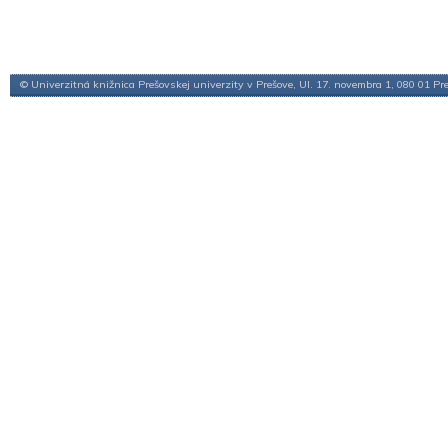
© Univerzitná knižnica Prešovskej univerzity v Prešove, Ul. 17. novembra 1, 080 01 Pr