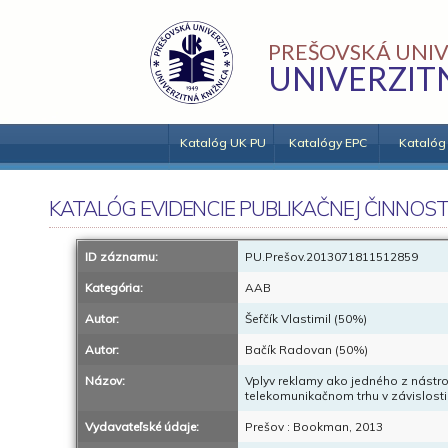
PREŠOVSKÁ UNIV
UNIVERZIT
Katalóg UK PU
Katalógy EPC
Katalóg
KATALÓG EVIDENCIE PUBLIKAČNEJ ČINNOST
ID záznamu:
PU.Prešov.2013071811512859
Kategória:
AAB
Autor:
Šefčík Vlastimil (50%)
Autor:
Bačík Radovan (50%)
Názov:
Vplyv reklamy ako jedného z nástr
telekomunikačnom trhu v závislosti
Vydavateľské údaje:
Prešov : Bookman, 2013