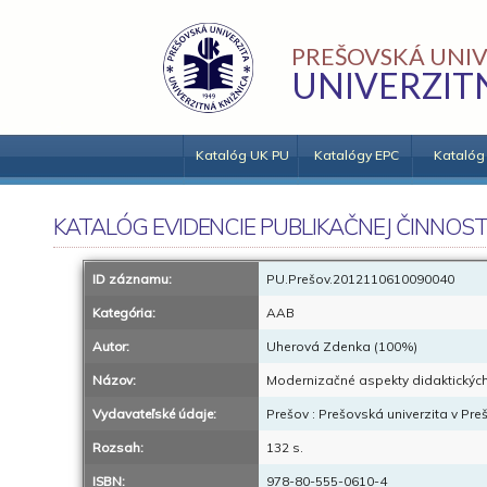
PREŠOVSKÁ UNIV
UNIVERZIT
Katalóg UK PU
Katalógy EPC
Katalóg
KATALÓG EVIDENCIE PUBLIKAČNEJ ČINNOST
ID záznamu:
PU.Prešov.2012110610090040
Kategória:
AAB
Autor:
Uherová Zdenka (100%)
Názov:
Modernizačné aspekty didaktických
Vydavateľské údaje:
Prešov : Prešovská univerzita v Pre
Rozsah:
132 s.
ISBN:
978-80-555-0610-4