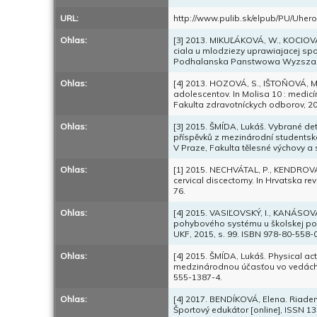
URL:
http://www.pulib.sk/elpub/PU/Uhero
Ohlas:
[3] 2013. MIKUĽÁKOVÁ, W., KOCIOV
ciala u mlodziezy uprawiajacej sp
Podhalanska Panstwowa Wyzsza S
Ohlas:
[4] 2013. HOZOVÁ, S., IŠTOŇOVÁ, M
adolescentov. In Molisa 10 : medicí
Fakulta zdravotníckych odborov, 20
Ohlas:
[3] 2015. ŠMÍDA, Lukáš. Vybrané det
příspěvků z mezinárodní studentské
V Praze, Fakulta tělesné výchovy a 
Ohlas:
[1] 2015. NECHVÁTAL, P., KENDROVÁ,
cervical discectomy. In Hrvatska revi
76.
Ohlas:
[4] 2015. VASIĽOVSKÝ, I., KANÁSOVÁ
pohybového systému u školskej popul
UKF, 2015, s. 99. ISBN 978-80-558-
Ohlas:
[4] 2015. ŠMÍDA, Lukáš. Physical act
medzinárodnou účasťou vo vedách o 
555-1387-4.
Ohlas:
[4] 2017. BENDÍKOVÁ, Elena. Riadeni
Športový edukátor [online], ISSN 133