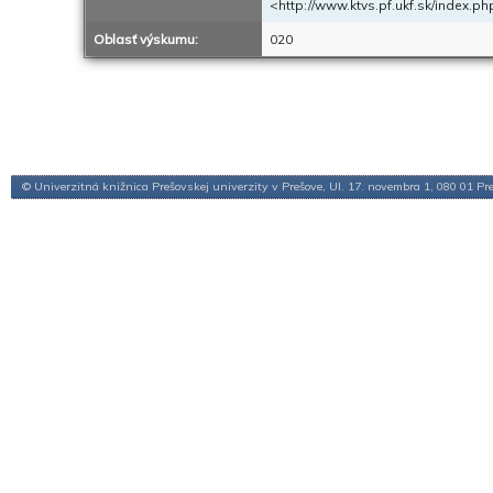
<http://www.ktvs.pf.ukf.sk/index.
Oblasť výskumu:
020
© Univerzitná knižnica Prešovskej univerzity v Prešove, Ul. 17. novembra 1, 080 01 Pr