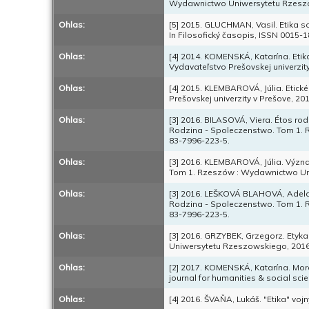
Wydawnictwo Uniwersytetu Rzeszow
Ohlas:
[5] 2015. GLUCHMAN, Vasil. Etika 
In Filosofický časopis, ISSN 0015-18
Ohlas:
[4] 2014. KOMENSKÁ, Katarína. Etika
Vydavateľstvo Prešovskej univerzity
Ohlas:
[4] 2015. KLEMBAROVÁ, Júlia. Etické
Prešovskej univerzity v Prešove, 20
Ohlas:
[3] 2016. BILASOVÁ, Viera. Étos ro
Rodzina - Spoleczenstwo. Tom 1. 
83-7996-223-5.
Ohlas:
[3] 2016. KLEMBAROVÁ, Júlia. Význa
Tom 1. Rzeszów : Wydawnictwo Uni
Ohlas:
[3] 2016. LEŠKOVÁ BLAHOVÁ, Adela. V
Rodzina - Spoleczenstwo. Tom 1. 
83-7996-223-5.
Ohlas:
[3] 2016. GRZYBEK, Grzegorz. Et
Uniwersytetu Rzeszowskiego, 2016,
Ohlas:
[2] 2017. KOMENSKÁ, Katarína. Moral
journal for humanities & social scie
Ohlas:
[4] 2016. ŠVAŇA, Lukáš. "Etika" vojn