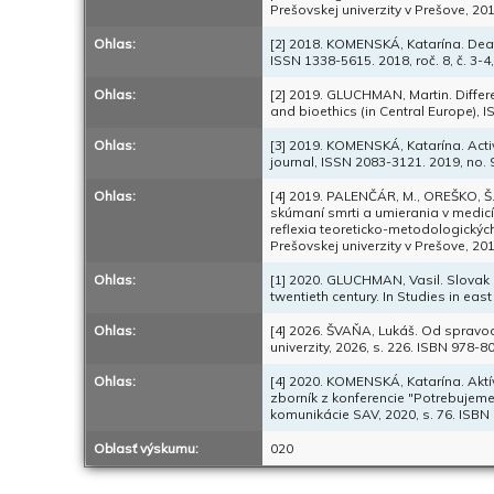
Prešovskej univerzity v Prešove, 20
Ohlas:
[2] 2018. KOMENSKÁ, Katarína. Death
ISSN 1338-5615. 2018, roč. 8, č. 3-4
Ohlas:
[2] 2019. GLUCHMAN, Martin. Differen
and bioethics (in Central Europe), IS
Ohlas:
[3] 2019. KOMENSKÁ, Katarína. Activ
journal, ISSN 2083-3121. 2019, no. 9
Ohlas:
[4] 2019. PALENČÁR, M., OREŠKO, Š
skúmaní smrti a umierania v medicín
reflexia teoreticko-metodologických
Prešovskej univerzity v Prešove, 20
Ohlas:
[1] 2020. GLUCHMAN, Vasil. Slovak 
twentieth century. In Studies in eas
Ohlas:
[4] 2026. ŠVAŇA, Lukáš. Od spravod
univerzity, 2026, s. 226. ISBN 978-
Ohlas:
[4] 2020. KOMENSKÁ, Katarína. Aktív
zborník z konferencie "Potrebujeme p
komunikácie SAV, 2020, s. 76. ISBN
Oblasť výskumu:
020