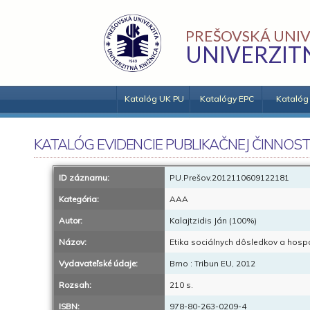
PREŠOVSKÁ UNIV
UNIVERZIT
Katalóg UK PU
Katalógy EPC
Katalóg
KATALÓG EVIDENCIE PUBLIKAČNEJ ČINNOST
ID záznamu:
PU.Prešov.2012110609122181
Kategória:
AAA
Autor:
Kalajtzidis Ján (100%)
Názov:
Etika sociálnych dôsledkov a hospo
Vydavateľské údaje:
Brno : Tribun EU, 2012
Rozsah:
210 s.
ISBN:
978-80-263-0209-4