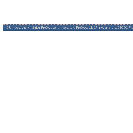
© Univerzitná knižnica Prešovskej univerzity v Prešove, Ul. 17. novembra 1, 080 01 Pr