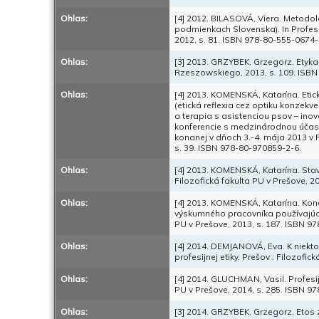
Ohlas:
[4] 2012. BILASOVÁ, Viera. Metodolo
podmienkach Slovenska). In Profesij
2012, s. 81. ISBN 978-80-555-0674-
Ohlas:
[3] 2013. GRZYBEK, Grzegorz. Ety
Rzeszowskiego, 2013, s. 109. ISBN
Ohlas:
[4] 2013. KOMENSKÁ, Katarína. Etick
(etická reflexia cez optiku konzekve
a terapia s asistenciou psov – inov
konferencie s medzinárodnou účasťou
konanej v dňoch 3.-4. mája 2013 v 
s. 39. ISBN 978-80-970859-2-6.
Ohlas:
[4] 2013. KOMENSKÁ, Katarína. Stav p
Filozofická fakulta PU v Prešove, 2
Ohlas:
[4] 2013. KOMENSKÁ, Katarína. Kon
výskumného pracovníka používajúceho
PU v Prešove, 2013, s. 187. ISBN 9
Ohlas:
[4] 2014. DEMJANOVÁ, Eva. K niekto
profesijnej etiky. Prešov : Filozofi
Ohlas:
[4] 2014. GLUCHMAN, Vasil. Profesijn
PU v Prešove, 2014, s. 285. ISBN 9
Ohlas:
[3] 2014. GRZYBEK, Grzegorz. Etos