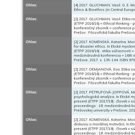
Ohlas:
[4] 2017. GLUCHMAN, Vasil. G. E. Mo
Ethics & Bioethics (in Central Europe
Ohlas:
[2] 2017. GLUCHMAN, Vasil. Etika ro
(ETPP 2016/16) = Ethical thinking -
konferenčný zborník = conference p
Prešov : Filozofická fakulta Prešov
Ohlas:
[2] 2017. KOMENSKÁ, Katarína. Mora
for disaster ethics. In Etické mysle
(ETPP 2016/16) : etika súčasnosti =
medzinárodná konferencia = 16th int
Prešove, 2017, s. 135-144. ISBN 97
Ohlas:
[2] 2017. DEMJANOVÁ, Eva. Etika soc
(ETPP 2016/16) = Ethical thinking -
konferenčný zborník = conference p
Prešov : Filozofická fakulta Prešov
Ohlas:
[2] 2017. PETRUFOVÁ-JOPPOVÁ, Micha
psychologická analýza. In Etické my
present (ETPP 2017/18) : človek v s
proceedings : 18. medzinárodná konf
Prešovskej univerzity v Prešove, 20
Ohlas:
[2] 2017. KOMENSKÁ, Katarína. Mo
diskusiu o morálnej motivácii. In Et
present (ETPP 2017/18) : človek v s
proceedings : 18. medzinárodná konf