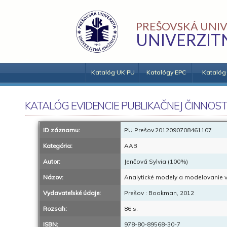
PREŠOVSKÁ UNIV
UNIVERZIT
Katalóg UK PU
Katalógy EPC
Katalóg
KATALÓG EVIDENCIE PUBLIKAČNEJ ČINNOST
ID záznamu:
PU.Prešov.2012090708461107
Kategória:
AAB
Autor:
Jenčová Sylvia (100%)
Názov:
Analytické modely a modelovanie v
Vydavateľské údaje:
Prešov : Bookman, 2012
Rozsah:
86 s.
ISBN:
978-80-89568-30-7