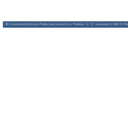
© Univerzitná knižnica Prešovskej univerzity v Prešove, Ul. 17. novembra 1, 080 01 Pr