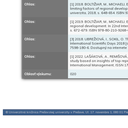
Ohlas:
[1] 2018. BOLTIŽIAR, M., MICHAELI, E
limiting factors of regional develo
univerzita, 2018, s. 648-654. ISBN 
Ohlas:
[1] 2019. BOLTIŽIAR, M., MICHAELI, 
regional development. In 22nd Inter
s. 672-679. ISBN 978-80-210-9268-
Ohlas:
[3] 2018. UBREŽIOVÁ, I., SOKIL, O. Th
International Scientific Days 2018 [
7598-180-6. Dostupný na internete
Ohlas:
[1] 2022. LAŠÁKOVÁ, A., REMIŠOVÁ, 
study based on insights of top rep
International Management, ISSN 17
Oblasť výskumu:
020
© Univerzitná knižnica Prešovskej univerzity v Prešove, Ul. 17. novembra 1, 080 01 Pr