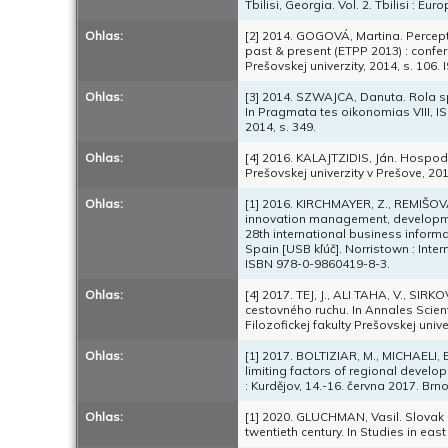
Tbilisi, Georgia. Vol. 2. Tbilisi : Eu
Ohlas:
[2] 2014. GOGOVÁ, Martina. Perceptio
past & present (ETPP 2013) : confer
Prešovskej univerzity, 2014, s. 106
Ohlas:
[3] 2014. SZWAJCA, Danuta. Rola s
In Pragmata tes oikonomias VIII,
2014, s. 349.
Ohlas:
[4] 2016. KALAJTZIDIS, Ján. Hospodá
Prešovskej univerzity v Prešove, 20
Ohlas:
[1] 2016. KIRCHMAYER, Z., REMIŠOVA,
innovation management, developmen
28th international business infor
Spain [USB kľúč]. Norristown : Int
ISBN 978-0-9860419-8-3.
Ohlas:
[4] 2017. TEJ, J., ALI TAHA, V., SIR
cestovného ruchu. In Annales Scien
Filozofickej fakulty Prešovskej unive
Ohlas:
[1] 2017. BOLTIZIAR, M., MICHAELI, E
limiting factors of regional develo
: Kurdějov, 14.-16. června 2017. Br
Ohlas:
[1] 2020. GLUCHMAN, Vasil. Slovak 
twentieth century. In Studies in eas