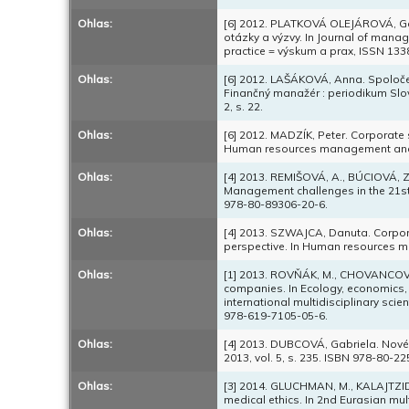
Ohlas:
[6] 2012. PLATKOVÁ OLEJÁROVÁ, Ga
otázky a výzvy. In Journal of man
practice = výskum a prax, ISSN 1338-
Ohlas:
[6] 2012. LAŠÁKOVÁ, Anna. Spoloče
Finančný manažér : periodikum Slov
2, s. 22.
Ohlas:
[6] 2012. MADZÍK, Peter. Corporate 
Human resources management and ec
Ohlas:
[4] 2013. REMIŠOVÁ, A., BÚCIOVÁ, 
Management challenges in the 21st
978-80-89306-20-6.
Ohlas:
[4] 2013. SZWAJCA, Danuta. Corporat
perspective. In Human resources ma
Ohlas:
[1] 2013. ROVŇÁK, M., CHOVANCOVÁ,
companies. In Ecology, economics, 
international multidisciplinary sci
978-619-7105-05-6.
Ohlas:
[4] 2013. DUBCOVÁ, Gabriela. Nové
2013, vol. 5, s. 235. ISBN 978-80-2
Ohlas:
[3] 2014. GLUCHMAN, M., KALAJTZIDIS
medical ethics. In 2nd Eurasian mu