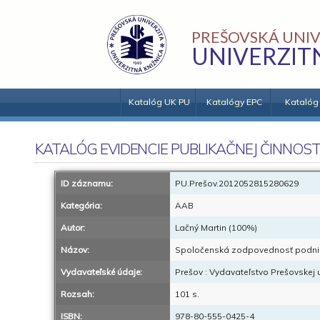
PREŠOVSKÁ UNIV
UNIVERZIT
Katalóg UK PU
Katalógy EPC
Katalóg
KATALÓG EVIDENCIE PUBLIKAČNEJ ČINNOST
ID záznamu:
PU.Prešov.2012052815280629
Kategória:
AAB
Autor:
Lačný Martin (100%)
Názov:
Spoločenská zodpovednosť podnikov
Vydavateľské údaje:
Prešov : Vydavateľstvo Prešovskej u
Rozsah:
101 s.
ISBN:
978-80-555-0425-4