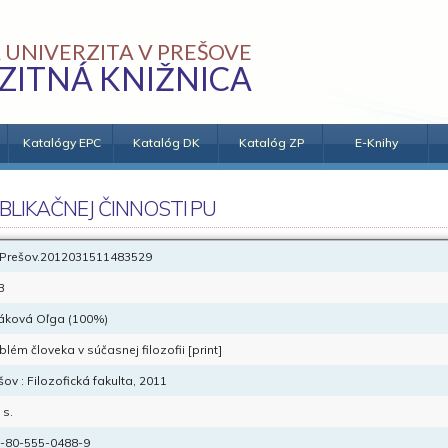
 UNIVERZITA V PREŠOVE
ZITNÁ KNIŽNICA
Katalógy EPC
Katalóg DK
Katalóg ZP
E-Knihy
BLIKAČNEJ ČINNOSTI PU
Prešov.2012031511483529
B
áková Oľga (100%)
blém človeka v súčasnej filozofii [print]
šov : Filozofická fakulta, 2011
 s.
-80-555-0488-9