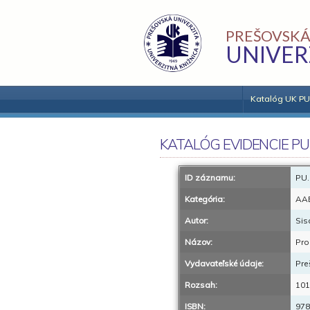
PREŠOVSKÁ
UNIVER
Katalóg UK PU
KATALÓG EVIDENCIE PU
ID záznamu:
PU.
Kategória:
AA
Autor:
Sis
Názov:
Pro
Vydavateľské údaje:
Pre
Rozsah:
101
ISBN:
978