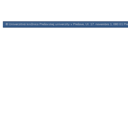
© Univerzitná knižnica Prešovskej univerzity v Prešove, Ul. 17. novembra 1, 080 01 Pr