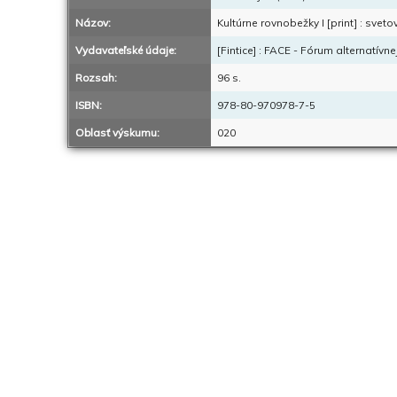
Názov:
Kultúrne rovnobežky I [print] : svet
Vydavateľské údaje:
[Fintice] : FACE - Fórum alternatívn
Rozsah:
96 s.
ISBN:
978-80-970978-7-5
Oblasť výskumu:
020