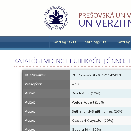
PREŠOVSKÁ UNIV
UNIVERZIT
Katalóg UK PU
Katalógy EPC
Katalóg
KATALÓG EVIDENCIE PUBLIKAČNEJ ČINNOST
ID záznamu:
PU.Prešov.2012031211424278
Kategória:
AAB
Autor:
Riach Alan (10%)
Autor:
Welch Robert (10%)
Autor:
Sutherland-Smith James (20%)
Autor:
Krasuski Krzysztof (10%)
Autor:
Gavura Ján (50%)