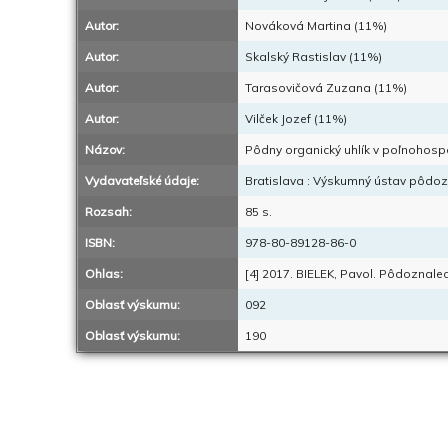
Autor:
Nováková Martina (11%)
Autor:
Skalský Rastislav (11%)
Autor:
Tarasovičová Zuzana (11%)
Autor:
Vilček Jozef (11%)
Názov:
Pôdny organický uhlík v poľnohospo
Vydavateľské údaje:
Bratislava : Výskumný ústav pôdoz
Rozsah:
85 s.
ISBN:
978-80-89128-86-0
Ohlas:
[4] 2017. BIELEK, Pavol. Pôdoznale
Oblasť výskumu:
092
Oblasť výskumu:
190