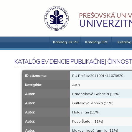
PREŠOVSKÁ UNIV
UNIVERZIT
Katalóg UK PU
Katalógy EPC
Katalóg
KATALÓG EVIDENCIE PUBLIKAČNEJ ČINNOST
ID záznamu:
PU.Prešov.2011091411073670
Kategória:
AAB
Autor:
Barančíková Gabriela (12%)
Autor:
Gutteková Monika (11%)
Autor:
Halas Ján (11%)
Autor:
Koco Štefan (11%)
Autor:
Makovníková Jarmila (11%)