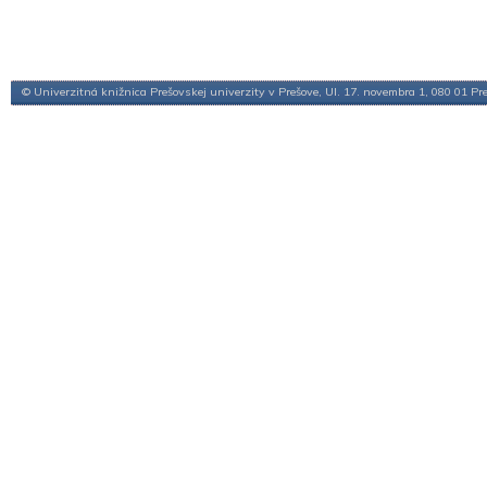
© Univerzitná knižnica Prešovskej univerzity v Prešove, Ul. 17. novembra 1, 080 01 Pr