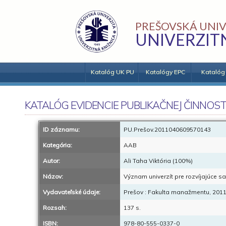
PREŠOVSKÁ UNIV
UNIVERZIT
Katalóg UK PU
Katalógy EPC
Katalóg
KATALÓG EVIDENCIE PUBLIKAČNEJ ČINNOST
ID záznamu:
PU.Prešov.2011040609570143
Kategória:
AAB
Autor:
Ali Taha Viktória (100%)
Názov:
Význam univerzít pre rozvíjajúce sa
Vydavateľské údaje:
Prešov : Fakulta manažmentu, 201
Rozsah:
137 s.
ISBN:
978-80-555-0337-0