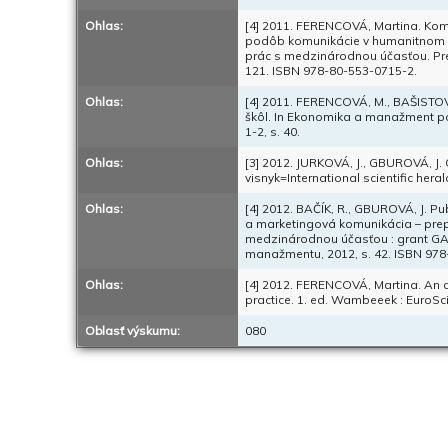
Ohlas:
[4] 2011. FERENCOVÁ, Martina. Komu
podôb komunikácie v humanitnom vz
prác s medzinárodnou účasťou. Preš
121. ISBN 978-80-553-0715-2.
Ohlas:
[4] 2011. FERENCOVÁ, M., BAŠISTO
škôl. In Ekonomika a manažment pod
1-2, s. 40.
Ohlas:
[3] 2012. JURKOVÁ, J., GBUROVÁ, J. 
visnyk=International scientific heral
Ohlas:
[4] 2012. BAČÍK, R., GBUROVÁ, J. P
a marketingová komunikácia – prepo
medzinárodnou účasťou : grant GAM
manažmentu, 2012, s. 42. ISBN 978
Ohlas:
[4] 2012. FERENCOVÁ, Martina. An a
practice. 1. ed. Wambeeek : EuroSc
Oblasť výskumu:
080