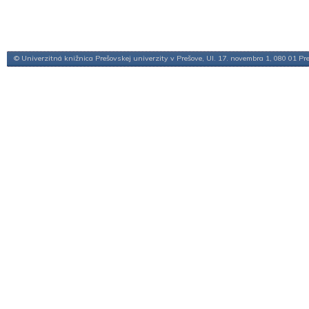
© Univerzitná knižnica Prešovskej univerzity v Prešove, Ul. 17. novembra 1, 080 01 Pr