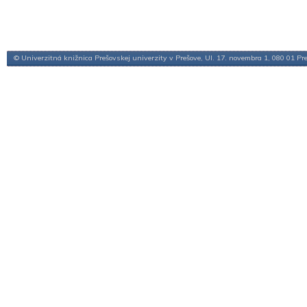
© Univerzitná knižnica Prešovskej univerzity v Prešove, Ul. 17. novembra 1, 080 01 Pr