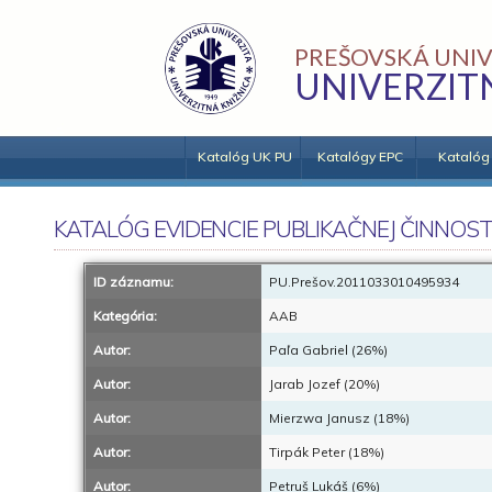
PREŠOVSKÁ UNIV
UNIVERZIT
Katalóg UK PU
Katalógy EPC
Katalóg
KATALÓG EVIDENCIE PUBLIKAČNEJ ČINNOST
ID záznamu:
PU.Prešov.2011033010495934
Kategória:
AAB
Autor:
Paľa Gabriel (26%)
Autor:
Jarab Jozef (20%)
Autor:
Mierzwa Janusz (18%)
Autor:
Tirpák Peter (18%)
Autor:
Petruš Lukáš (6%)