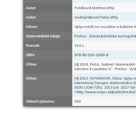
Autor:
Poláková Martina (6%)
Autor:
Andrejčáková Petra (6%)
Názov:
Vplyv médií na sociálne a kultúrne h
Vydavateľské údaje:
Prešov : Gréckokatolícka teologická
Rozsah:
154 s.
ISBN:
978-80-555-0290-8
Ohlas:
[4] 2016. PAĽA, Gabriel. Masmédiá v
sanctos k Laudato si`. Prešov : Vyd
Ohlas:
[4] 2013. NOVÁKOVÁ, Silvia. Vplyv mé
internetový časopis doktorandov Gré
ISSN 1338-7251. 2013 [cit. 2017-03-2
<http://www.unipo.sk/public/medi
Oblasť výskumu:
020