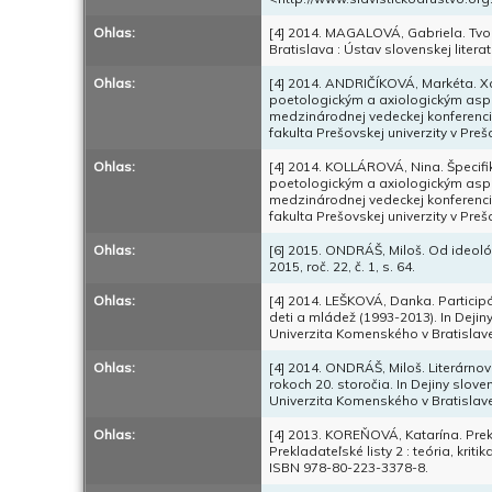
Ohlas:
[4] 2014. MAGALOVÁ, Gabriela. Tvor
Bratislava : Ústav slovenskej liter
Ohlas:
[4] 2014. ANDRIČÍKOVÁ, Markéta. Xa
poetologickým a axiologickým aspek
medzinárodnej vedeckej konferencie
fakulta Prešovskej univerzity v Pre
Ohlas:
[4] 2014. KOLLÁROVÁ, Nina. Špecifik
poetologickým a axiologickým aspek
medzinárodnej vedeckej konferencie
fakulta Prešovskej univerzity v Pre
Ohlas:
[6] 2015. ONDRÁŠ, Miloš. Od ideoló
2015, roč. 22, č. 1, s. 64.
Ohlas:
[4] 2014. LEŠKOVÁ, Danka. Participác
deti a mládež (1993-2013). In Dejiny 
Univerzita Komenského v Bratislave
Ohlas:
[4] 2014. ONDRÁŠ, Miloš. Literárnove
rokoch 20. storočia. In Dejiny sloven
Univerzita Komenského v Bratislave
Ohlas:
[4] 2013. KOREŇOVÁ, Katarína. Prek
Prekladateľské listy 2 : teória, krit
ISBN 978-80-223-3378-8.