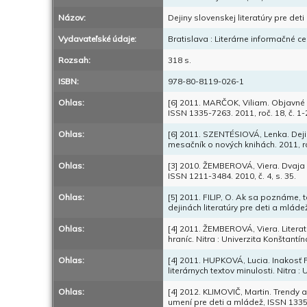
Názov:
Dejiny slovenskej literatúry pre det
Vydavateľské údaje:
Bratislava : Literárne informačné c
Rozsah:
318 s.
ISBN:
978-80-8119-026-1
Ohlas:
[6] 2011. MARČOK, Viliam. Objavné 
ISSN 1335-7263. 2011, roč. 18, č. 1-2
Ohlas:
[6] 2011. SZENTÉSIOVÁ, Lenka. Dejin
mesačník o nových knihách. 2011, roč.
Ohlas:
[3] 2010. ŽEMBEROVÁ, Viera. Dvaja slo
ISSN 1211-3484. 2010, č. 4, s. 35.
Ohlas:
[5] 2011. FILIP, O. Ak sa poznáme, 
dejinách literatúry pre deti a mládež
Ohlas:
[4] 2011. ŽEMBEROVÁ, Viera. Literatú
hraníc. Nitra : Univerzita Konštantí
Ohlas:
[4] 2011. HUPKOVÁ, Lucia. Inakosť 
literárnych textov minulosti. Nitra 
Ohlas:
[4] 2012. KLIMOVIČ, Martin. Trendy 
umení pre deti a mládež, ISSN 1335-7