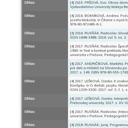
Ohlas:
[4] 2015. PRŠOVÁ, Eva. Obraz domov
Vydavateľstvo Univerzity Mateja Bel
Ohlas:
[4] 2016. BOKNÍKOVÁ, Andrea. Poéz
Jozefa Mokoša). In Čítanie v mysli 
978-80-972485-8-1.
Ohlas:
[3] 2016. RUSŇÁK, Radoslav. Slovak e
ISSN 1848-3488. 2016, vol. 5, no. 2, 
Ohlas:
[4] 2017. RUSŇÁK, Radoslav. Špecif
1990. In Text a kontext prekladu li
univerzita v Prešove, Pedagogická 
Ohlas:
[4] 2017. ANDRIČÍKOVÁ, Markéta. Pre
pre deti a mládež na Slovensku po 
2017, s. 149. ISBN 978-80-555-1769
Ohlas:
[4] 2017. LEŠKOVÁ, Danka. K znako
Konôpku. In O dieťati, jazyku, liter
ISSN 1339-3200. 2017, roč. 5, č. 1, s.
Ohlas:
[4] 2017. LEŠKOVÁ, Danka. Interpret
Prešovskej univerzity, 2017, s. XV.
Ohlas:
[4] 2017. RUSŇÁK, Radoslav. (Ne)sam
univerzita v Prešove, Pedagogická 
Ohlas:
[4] 2018. RUSNÁK, Juraj. Programova