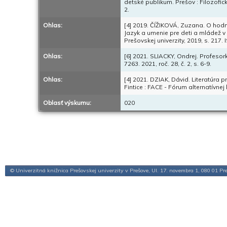
detské publikum. Prešov : Filozofic
2.
Ohlas:
[4] 2019. ČÍŽIKOVÁ, Zuzana. O hodno
Jazyk a umenie pre deti a mládež 
Prešovskej univerzity, 2019, s. 217
Ohlas:
[6] 2021. SLIACKY, Ondrej. Profesork
7263. 2021, roč. 28, č. 2, s. 6-9.
Ohlas:
[4] 2021. DZIAK, Dávid. Literatúra pr
Fintice : FACE - Fórum alternatívnej
Oblasť výskumu:
020
© Univerzitná knižnica Prešovskej univerzity v Prešove, Ul. 17. novembra 1, 080 01 Pr