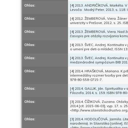
Ohlas:
[4] 2013. ANDRIČÍKOVÁ, Markéta. V z
Levoča : Modrý Peter, 2013, s. 118
Ohlas:
[4] 2012. ŽEMBEROVÁ, Viera. Žáner v
univerzity v Prešove, 2012, s. 25. 
Ohlas:
[4] 2013. ŽEMBEROVÁ, Viera. Nad žán
časopis pre otázky rozvíjania komuni
Ohlas:
[4] 2013. ŠVEC, Andrej. Kontinuita v
o umení pre deti a mládež, ISSN 1335
Ohlas:
[4] 2013. ŠVEC, Andrej. Kontinuita v
medzinárodné sympózium BIB 2013: z
Ohlas:
[4] 2014. HRAŠKOVÁ, Mariana. K prblé
intermedálny rozmer tvorby pre deti 
978-80-558-0715-7.
Ohlas:
[4] 2014. GALLIK, Ján. Spiritualita v
Filozofa, 2014, s. 159. ISBN 978-8
Ohlas:
[3] 2014. ČÍŽIKOVÁ, Zuzana. Otázky 
2014 [cit. 2015-06-03], vyp. 17, s. 
<http://www.slavistickodrustvo.org
Ohlas:
[3] 2014. HODOLIČOVÁ, Jarmila. Liter
narodenia). In Slavistika [online], 
<http://www.slavistickodrustvo.org