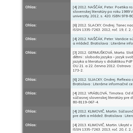
Ohlas:
[4] 2012. NAŠČÁK, Peter. Poetika 
slovenskej literatúry po roku 1989 V
univerzity, 2012, s. 420. ISBN 978-
Ohlas:
[6] 2012. SLACKY, Ondrej. Tanec nad 
ISSN 1335-7263. 2012, roč. 19, č. 2, 
Ohlas:
[4] 2012. NAŠČÁK, Peter. Variácie s
a mládež. Bratislava : Literárne in
Ohlas:
[3] 2012. GERMUŠKOVÁ, Marta. Slobo
dětmi : sloboda jazyka – jazyk sv
jazyka a literatury s didaktikou Pd
OU 21. a 22. června 2012. Ostrava :
173-2.
Ohlas:
[6] 2012. SLIACKY, Ondrej. Reflexia 
Bratislava : Literárne informačné c
Ohlas:
[4] 2012. VRÁBLOVÁ, Timotea. Od ilúz
súčasnej slovenskej literatúry pre d
80-8119-067-4.
Ohlas:
[4] 2012. KLIMOVIČ, Martin. Súčasná
pre deti a mládež. Bratislava : Lit
Ohlas:
[4] 2013. KLIMOVIČ, Martin. Ukryté v
ISSN 1335-7263. 2013, roč. 20, č. 2, 