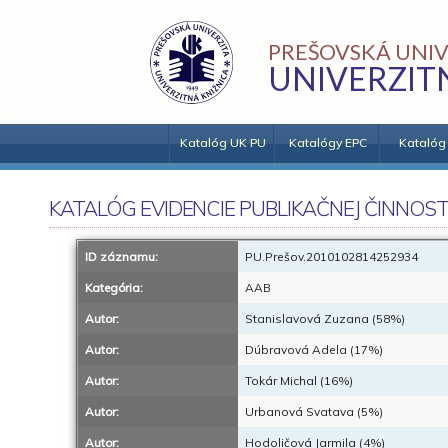
PREŠOVSKÁ UNIV
UNIVERZIT
Katalóg UK PU
Katalógy EPC
Katalóg
KATALÓG EVIDENCIE PUBLIKAČNEJ ČINNOST
ID záznamu:
PU.Prešov.2010102814252934
Kategória:
AAB
Autor:
Stanislavová Zuzana (58%)
Autor:
Dúbravová Adela (17%)
Autor:
Tokár Michal (16%)
Autor:
Urbanová Svatava (5%)
Autor:
Hodoličová Jarmila (4%)