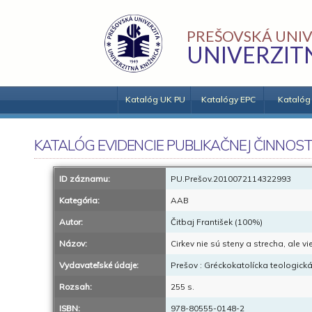
PREŠOVSKÁ UNIV
UNIVERZIT
Katalóg UK PU
Katalógy EPC
Katalóg
KATALÓG EVIDENCIE PUBLIKAČNEJ ČINNOST
ID záznamu:
PU.Prešov.2010072114322993
Kategória:
AAB
Autor:
Čitbaj František (100%)
Názov:
Cirkev nie sú steny a strecha, ale vie
Vydavateľské údaje:
Prešov : Gréckokatolícka teologická
Rozsah:
255 s.
ISBN:
978-80555-0148-2