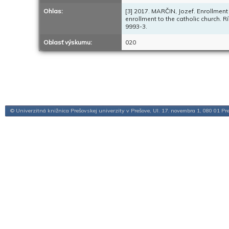
Ohlas:
[3] 2017. MARČIN, Jozef. Enrollment 
enrollment to the catholic church. R
9993-3.
Oblasť výskumu:
020
© Univerzitná knižnica Prešovskej univerzity v Prešove, Ul. 17. novembra 1, 080 01 Pr