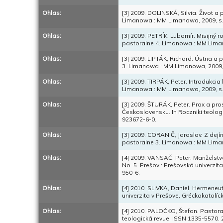
Ohlas:
[3] 2009. DOLINSKÁ, Silvia. Život a
Limanowa : MM Limanowa, 2009, s.
Ohlas:
[3] 2009. PETRÍK, Ľubomír. Misijný 
pastoralne 4. Limanowa : MM Liman
Ohlas:
[3] 2009. LIPTÁK, Richard. Ústna a 
3. Limanowa : MM Limanowa, 2009, 
Ohlas:
[3] 2009. TIRPÁK, Peter. Introdukcia
Limanowa : MM Limanowa, 2009, s.
Ohlas:
[3] 2009. ŠTURÁK, Peter. Prax a pros
Československu. In Roczniki teolo
923672-6-0.
Ohlas:
[3] 2009. CORANIČ, Jaroslav. Z dej
pastoralne 3. Limanowa : MM Liman
Ohlas:
[4] 2009. VANSAČ, Peter. Manželstv
No. 5. Prešov : Prešovská univerzit
950-6.
Ohlas:
[4] 2010. SLIVKA, Daniel. Hermeneut
univerzita v Prešove, Gréckokatolíc
Ohlas:
[4] 2010. PALOČKO, Štefan. Pastora
teologická revue, ISSN 1335-5570. 201