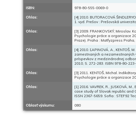
ISBN:
978-80-555-0069-0
Ohlas:
[4] 2010. BUTORACOVÁ ŠINDLERYOVÁ
1. vyd. Prešov : Prešovská univerz
Ohlas:
[3] 2009. FRANKOVSKÝ, Miroslav. Ko
Psychologie práce a organizace 200
Praze). Praha : Matfyzpress Praha,
Ohlas:
[4] 2010. ĽAPINOVÁ, A., KENTOŠ, M.
zamestnaných a nezamestnaných v K
príspevkov z medzinárodnej odborne
2010, S. 272-283. ISBN 978-80-223
Ohlas:
[3] 2011. KENTOŠ, Michal. Indikáto
Psychologie práce a organizace 20
Ohlas:
[1] 2016. VAVREK, R., JUSKOVÁ, M.
case study of Slovak republic and C
ISSN 2367-5659. Sofia : STEF92 Tec
Oblasť výskumu:
080