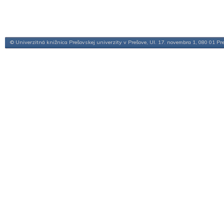
© Univerzitná knižnica Prešovskej univerzity v Prešove, Ul. 17. novembra 1, 080 01 Pr