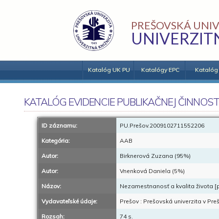
PREŠOVSKÁ UNIV
UNIVERZIT
Katalóg UK PU
Katalógy EPC
Katalóg
KATALÓG EVIDENCIE PUBLIKAČNEJ ČINNOST
ID záznamu:
PU.Prešov.2009102711552206
Kategória:
AAB
Autor:
Birknerová Zuzana (95%)
Autor:
Vnenková Daniela (5%)
Názov:
Nezamestnanosť a kvalita života [p
Vydavateľské údaje:
Prešov : Prešovská univerzita v Pre
Rozsah:
74 s.