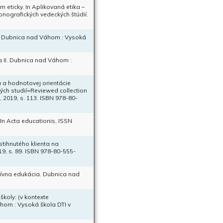
eticky. In Aplikovaná etika –
onografických vedeckých štúdií.
ia. Dubnica nad Váhom : Vysoká
 II. Dubnica nad Váhom :
a a hodnotovej orientácie
kých studií=Reviewed collection
, 2019, s. 113. ISBN 978-80-
 In Acta educationis, ISSN
tihnutého klienta na
19, s. 89. ISBN 978-80-555-
uzívna edukácia. Dubnica nad
koly: (v kontexte
áhom : Vysoká škola DTI v