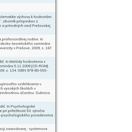
problematike výchovy k hodnotám
 : zborník príspevkov z
 a prírodných vied Prešovskej
 profesionálnej rodine. In
vedecko-teoretického seminára
verzity v Prešove, 2009, s. 167.
odič. In Metódy hodnotenia v
seminára 5.11.2009 [CD-ROM].
009, s. 134. ISBN 978-80-555-
áujmového vzdelávania v
ch vysokých školách v
dzinárodnou účasťou. Dubnica
.
odič. In Psychologické
pri príležitosti 50. výročia
cko-psychologického poradenstva
kacji zawodowej : systemove