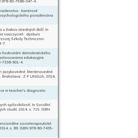
N 978-83-7586-047-4.
oradenstvo : kariérové
-psychologického poradenstva
u žiakov stredných škôl. In
 nauczycieli : dyskurs
zszej Szkoly Techniczno-
3-7.
y k hodnotám demokratického
 zastosowania edukacyjne.
3-7338-901-4.
n Jazykovedné, literárnovedné
. Bratislava : Z-F LINGUA, 2014,
e in teacher's diagnostic
ych spôsobilostí. In Sociální
h studií, 2014, s. 715. ISBN
tencionálne socioterapeutické
 2014, s. 89. ISBN 978-80-7435-