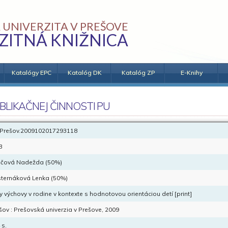
 UNIVERZITA V PREŠOVE
ZITNÁ KNIŽNICA
Katalógy EPC
Katalóg DK
Katalóg ZP
E-Knihy
BLIKAČNEJ ČINNOSTI PU
Prešov.2009102017293118
B
jčová Nadežda (50%)
ternáková Lenka (50%)
ly výchovy v rodine v kontexte s hodnotovou orientáciou detí [print]
šov : Prešovská univerzia v Prešove, 2009
 s.