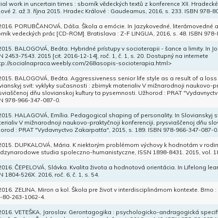
ial work in uncertain times : sborník vědeckých textů z konference XII. Hradeck
lové 2. až 3. října 2015. Hradec Králové : Gaudeamus, 2016, s. 233. ISBN 978-
 2016. PORUBČANOVÁ, Dáša. Škola a emócie. In Jazykovedné, literárnovedné a 
rník vedeckých prác [CD-ROM]. Bratislava : Z-F LINGUA, 2016, s. 48. ISBN 978
 2015. BALOGOVÁ, Beáta. Hybridné prístupy v socioterapii - šance a limity. In Jo
N 2453-7543. 2015 [cit. 2016-12-14], roč. 1, č. 1, s. 20. Dostupný na internete
tp://socialnapraca.weebly.com/268asopis-socioterapia.html>
 2015. BALOGOVÁ, Beáta. Aggressiveness senior life style as a result of a loss o
vianskyj svit: vyklyky sučasnosti : zbirnyk materialiv V mižnarodnoji naukovo-pr
sviaščenoj dňu slovianskoj kuľtury ta pysemnosti. Užhorod : PRAT "Vydavnyctvo
N 978-966-347-087-0.
 2015. HALAGOVÁ, Emília. Pedagogical shaping of personality. In Slovianskyj svi
erialiv V mižnarodnoji naukovo-praktyčnoji konferenciji, prysviaščenoj dňu slo
orod : PRAT "Vydavnyctvo Zakarpatťa", 2015, s. 189. ISBN 978-966-347-087-0
 2015. DUPKALOVÁ, Mária. K niektorým problémom výchovy k hodnotám v rodi
dzynarodowe studia spoleczno-humanistyczne, ISSN 1898-8431. 2015, vol. 18, 
 2016. ČEPELOVÁ, Slávka. Kvalita života a hodnotová orientácia. In Lifelong lear
N 1804-526X. 2016, roč. 6, č. 1, s. 54.
 2016. ZELINA, Miron a kol. Škola pre život v interdisciplinárnom kontexte. Brno :
-80-263-1062-4.
 2016. VETEŠKA, Jaroslav. Gerontagogika : psychologicko-andragogická specif