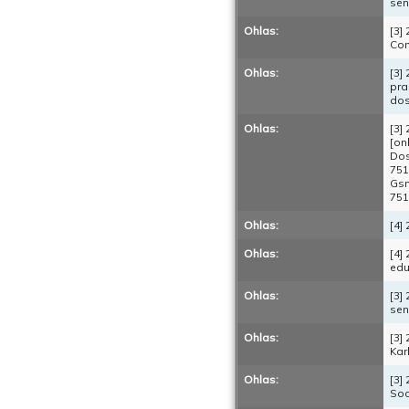
sen
Ohlas:
[3]
Con
Ohlas:
[3]
pra
dos
Ohlas:
[3]
[on
Dos
75
Gs
751
Ohlas:
[4]
Ohlas:
[4]
edu
Ohlas:
[3]
sen
Ohlas:
[3]
Kar
Ohlas:
[3]
Soc