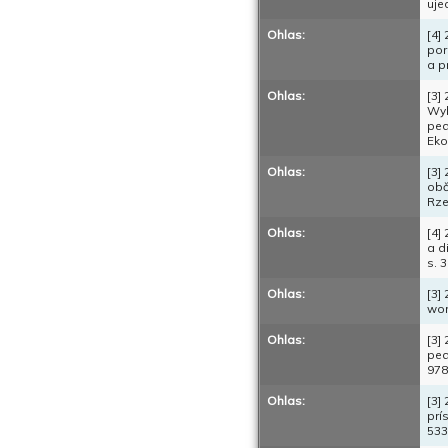
uje
Ohlas:
[4]
por
a p
Ohlas:
[3]
Wyb
ped
Eko
Ohlas:
[3]
obč
Rze
Ohlas:
[4]
a d
s. 
Ohlas:
[3]
wor
Ohlas:
[3]
ped
978
Ohlas:
[3]
prí
533