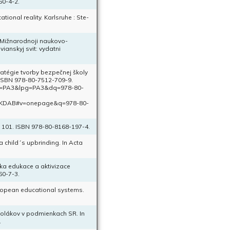
60-4-2.
onal reality. Karlsruhe : Ste-
 Mižnarodnoji naukovo-
vianskyj svit: vydatni
atégie tvorby bezpečnej školy
3. ISBN 978-80-7512-709-9.
pg=PA3&lpg=PA3&dq=978-80-
KDAB#v=onepage&q=978-80-
s. 101. ISBN 978-80-8168-197-4.
a child´s upbrinding. In Acta
ka edukace a aktivizace
60-7-3.
ropean educational systems.
olákov v podmienkach SR. In
.