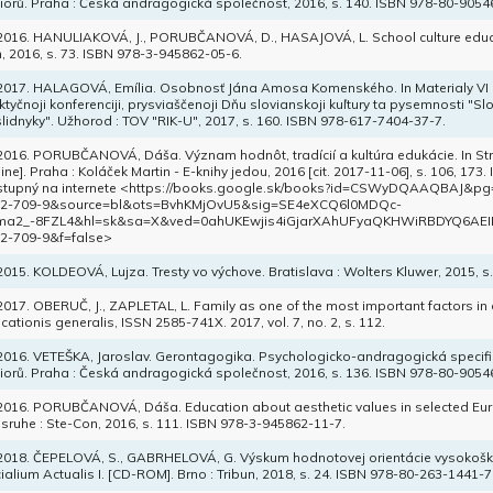
iorů. Praha : Česká andragogická společnost, 2016, s. 140. ISBN 978-80-9054
 2016. HANULIAKOVÁ, J., PORUBČANOVÁ, D., HASAJOVÁ, L. School culture educati
, 2016, s. 73. ISBN 978-3-945862-05-6.
 2017. HALAGOVÁ, Emília. Osobnosť Jána Amosa Komenského. In Materialy VI
ktyčnoji konferenciji, prysviaščenoji Dňu slovianskoji kuľtury ta pysemnosti "Slo
lidnyky". Užhorod : TOV "RIK-U", 2017, s. 160. ISBN 978-617-7404-37-7.
 2016. PORUBČANOVÁ, Dáša. Význam hodnôt, tradícií a kultúra edukácie. In Str
line]. Praha : Koláček Martin - E-knihy jedou, 2016 [cit. 2017-11-06], s. 106, 17
tupný na internete <https://books.google.sk/books?id=CSWyDQAAQBAJ&
12-709-9&source=bl&ots=BvhKMjOvU5&sig=SE4eXCQ6l0MDQc-
ma2_-8FZL4&hl=sk&sa=X&ved=0ahUKEwjis4iGjarXAhUFyaQKHWiRBDYQ6AEI
2-709-9&f=false>
 2015. KOLDEOVÁ, Lujza. Tresty vo výchove. Bratislava : Wolters Kluwer, 2015, 
 2017. OBERUČ, J., ZAPLETAL, L. Family as one of the most important factors in 
cationis generalis, ISSN 2585-741X. 2017, vol. 7, no. 2, s. 112.
 2016. VETEŠKA, Jaroslav. Gerontagogika. Psychologicko-andragogická specifi
iorů. Praha : Česká andragogická společnost, 2016, s. 136. ISBN 978-80-9054
 2016. PORUBČANOVÁ, Dáša. Education about aesthetic values in selected Eu
lsruhe : Ste-Con, 2016, s. 111. ISBN 978-3-945862-11-7.
 2018. ČEPELOVÁ, S., GABRHELOVÁ, G. Výskum hodnotovej orientácie vysokošk
ialium Actualis I. [CD-ROM]. Brno : Tribun, 2018, s. 24. ISBN 978-80-263-1441-7