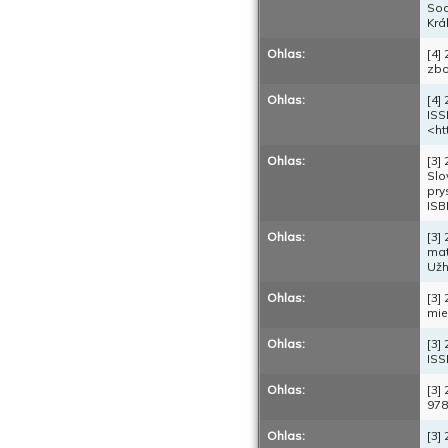
Soc
Krá
Ohlas:
[4]
zbo
Ohlas:
[4]
ISS
<ht
Ohlas:
[3]
Slo
pry
ISB
Ohlas:
[3]
mat
Užh
Ohlas:
[3]
mie
Ohlas:
[3]
ISS
Ohlas:
[3]
978
Ohlas:
[3]