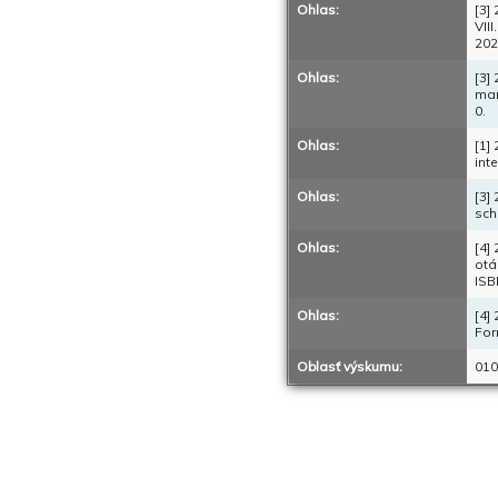
Ohlas:
[3]
VII
202
Ohlas:
[3]
man
0.
Ohlas:
[1]
int
Ohlas:
[3]
sch
Ohlas:
[4]
otá
ISB
Ohlas:
[4]
For
Oblasť výskumu:
010