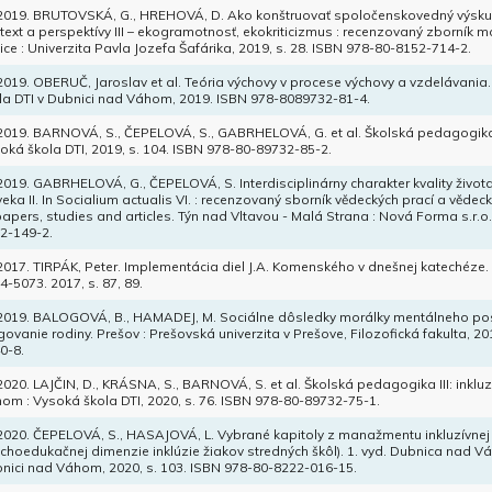
 2019. BRUTOVSKÁ, G., HREHOVÁ, D. Ako konštruovať spoločenskovedný výskum 
text a perspektívy III – ekogramotnosť, ekokriticizmus : recenzovaný zborník m
ice : Univerzita Pavla Jozefa Šafárika, 2019, s. 28. ISBN 978-80-8152-714-2.
 2019. OBERUČ, Jaroslav et al. Teória výchovy v procese výchovy a vzdelávan
la DTI v Dubnici nad Váhom, 2019. ISBN 978-8089732-81-4.
 2019. BARNOVÁ, S., ČEPELOVÁ, S., GABRHELOVÁ, G. et al. Školská pedagogika
oká škola DTI, 2019, s. 104. ISBN 978-80-89732-85-2.
 2019. GABRHELOVÁ, G., ČEPELOVÁ, S. Interdisciplinárny charakter kvality život
veka II. In Socialium actualis VI. : recenzovaný sborník vědeckých prací a vědec
papers, studies and articles. Týn nad Vltavou - Malá Strana : Nová Forma s.r.o.
2-149-2.
 2017. TIRPÁK, Peter. Implementácia diel J.A. Komenského v dnešnej katechéze.
4-5073. 2017, s. 87, 89.
 2019. BALOGOVÁ, B., HAMADEJ, M. Sociálne dôsledky morálky mentálneho pos
govanie rodiny. Prešov : Prešovská univerzita v Prešove, Filozofická fakulta, 20
0-8.
 2020. LAJČIN, D., KRÁSNA, S., BARNOVÁ, S. et al. Školská pedagogika III: inkl
om : Vysoká škola DTI, 2020, s. 76. ISBN 978-80-89732-75-1.
 2020. ČEPELOVÁ, S., HASAJOVÁ, L. Vybrané kapitoly z manažmentu inkluzívnej š
choedukačnej dimenzie inklúzie žiakov stredných škôl). 1. vyd. Dubnica nad V
nici nad Váhom, 2020, s. 103. ISBN 978-80-8222-016-15.