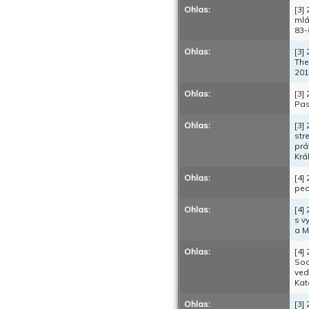
Ohlas:
[3]
mlá
83-
Ohlas:
[3]
The
201
Ohlas:
[3]
Pas
Ohlas:
[3]
str
prá
Krá
Ohlas:
[4]
ped
Ohlas:
[4]
s v
a M
Ohlas:
[4]
Soc
ved
Kat
Ohlas:
[3]