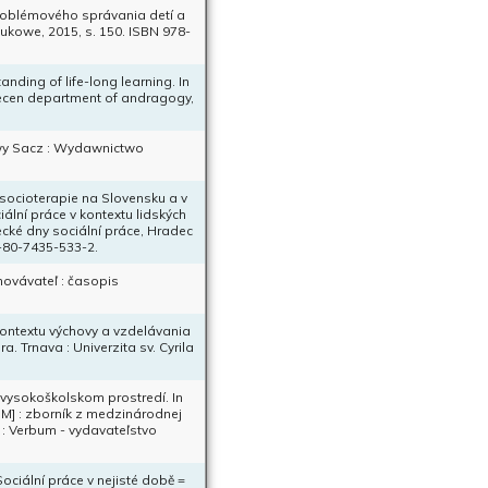
problémového správania detí a
ukowe, 2015, s. 150. ISBN 978-
nding of life-long learning. In
brecen department of andragogy,
owy Sacz : Wydawnictwo
ocioterapie na Slovensku a v
lní práce v kontextu lidských
ecké dny sociální práce, Hradec
8-80-7435-533-2.
hovávateľ : časopis
ntextu výchovy a vzdelávania
a. Trnava : Univerzita sv. Cyrila
vysokoškolskom prostredí. In
OM] : zborník z medzinárodnej
 : Verbum - vydavateľstvo
ociální práce v nejisté době =