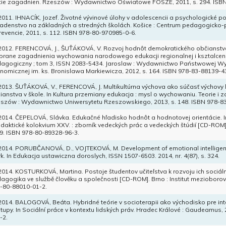
cie zagadnien. Rzeszów : Wydawnictwo Oświatowe FOSZE, 2011, s. 294. ISB
 2011. IHNACÍK, Jozef. Životné vývinové úlohy v adolescencii a psychologické p
adenstvo na základných a stredných školách. Košice : Centrum pedagogicko
revencie, 2011, s. 112. ISBN 978-80-970985-0-6.
 2012. FERENCOVÁ, J., ŠUŤÁKOVÁ, V. Rozvoj hodnôt demokratického občianstva 
rane zagadnienia wychowania narodowego edukacji regionalnej i ksztalcenia
agogiczny ; tom 3, ISSN 2083-5434. Jaroslaw : Wydawnictwo Państwowej Wy
nomicznej im. ks. Bronislawa Markiewicza, 2012, s. 164. ISBN 978-83-88139-4
 2013. ŠUŤÁKOVÁ, V., FERENCOVÁ, J. Multikultúrna výchova ako súčasť výchov
ianstva v škole. In Kultura przemiany edukacja : mysl o wychowaniu. Teorie i
szów : Wydawnictwo Uniwersytetu Rzeszowskiego, 2013, s. 148. ISBN 978-8
 2014. ČEPELOVÁ, Slávka. Edukačné hľadisko hodnôt a hodnotovej orientácie. I
idaktické kolokvium XXV. : zborník vedeckých prác a vedeckých štúdií [CD-ROM]
39. ISBN 978-80-89328-96-3.
 2014. PORUBČANOVÁ, D., VOJTEKOVÁ, M. Development of emotional intelligenc
k. In Edukacja ustawiczna doroslych, ISSN 1507-6503. 2014, nr. 4(87), s. 324.
 2014. KOSTURKOVÁ, Martina. Postoje študentov učiteľstva k rozvoju ich sociáln
agogika ve službě člověku a společnosti [CD-ROM]. Brno : Institut mezioborovýc
-80-88010-01-2.
 2014. BALOGOVÁ, Beáta. Hybridné teórie v socioterapii ako východisko pre in
stupy. In Sociální práce v kontextu lidských práv. Hradec Králové : Gaudeamus,
-2.