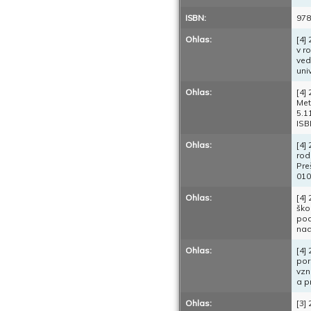
ISBN:
978
Ohlas:
[4]
v r
ved
uni
Ohlas:
[4]
Met
5.1
ISB
Ohlas:
[4]
rod
Pre
010
Ohlas:
[4]
ško
pod
nad
Ohlas:
[4]
por
vzn
a p
Ohlas:
[3]