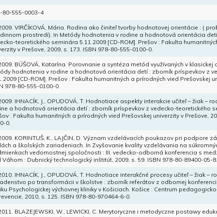
-80-555-0003-4
 2009. VIRČÍKOVÁ, Mária. Rodina ako činiteľ tvorby hodnotovej orientácie : ( 
odinnom prostredí). In Metódy hodnotenia v rodine a hodnotová orientácia detí
ecko-teoretického seminára 5.11.2009 [CD-ROM]. Prešov : Fakulta humanitných
verzity v Prešove, 2009, s. 173. ISBN 978-80-555-0100-0.
 2009. BÚŠOVÁ, Katarína. Porovnanie a syntéza metód využívaných v klasickej a
ódy hodnotenia v rodine a hodnotová orientácia detí : zborník príspevkov z 
1.2009 [CD-ROM]. Prešov : Fakulta humanitných a prírodných vied Prešovskej uni
N 978-80-555-0100-0.
 2009. IHNACÍK, J., OPUDOVÁ, T. Hodnotiace aspekty interakcie učiteľ – žiak – r
ine a hodnotová orientácia detí : zborník príspevkov z vedecko-teoretického 
šov : Fakulta humanitných a prírodných vied Prešovskej univerzity v Prešove, 2
0-0.
 2009. KORINTUŠ, K., LAJČIN, D. Význam vzdelávacích poukazov pri podpore z
lách a školských zariadeniach. In Zvyšovanie kvality vzdelávania na súkromný
mienkach vedomostnej spoločnosti : III. vedecko-odborná konferencia s me
 Váhom : Dubnický technologický inštitút, 2009, s. 59. ISBN 978-80-89400-05-8
 2010. IHNACÍK, J., OPUDOVÁ, T. Hodnotiace interakčné procesy učiteľ – žiak – r
adenstvo po transformácii v školstve : zborník referátov z odbornej konferencie 
iku Psychologickej výchovnej kliniky v Košiciach. Košice : Centrum pedagogi
revencie, 2010, s. 125. ISBN 978-80-970464-6-0.
 2011. BLAZEJEWSKI, W., LEWICKI, C. Merytoryczne i metodyczne postawy edu