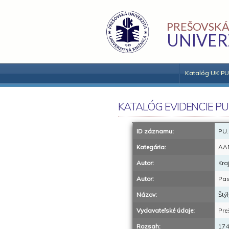
PREŠOVSKÁ
UNIVER
Katalóg UK PU
KATALÓG EVIDENCIE PU
ID záznamu:
PU.
Kategória:
AA
Autor:
Kra
Autor:
Pas
Názov:
Štý
Vydavateľské údaje:
Pre
Rozsah:
174