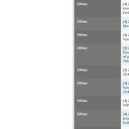
Ohlas:
[4]
kon
Koš
Ohlas:
[4]
ško
Ohlas:
[4]
Vys
Ohlas:
[3]
člo
of 
761
Ohlas:
[3]
254
Ohlas:
[4]
fun
234
Ohlas:
[4]
Váh
Ohlas:
[4]
psy
Dub