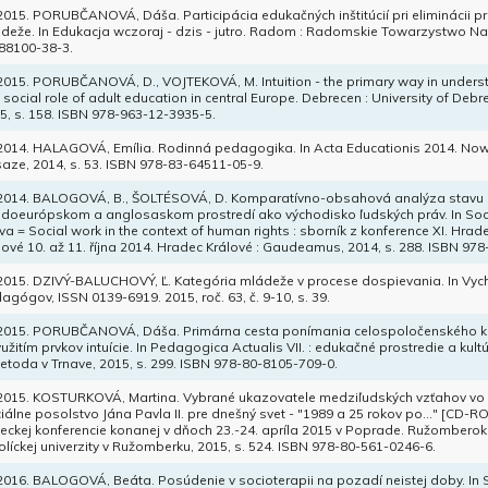
 2015. PORUBČANOVÁ, Dáša. Participácia edukačných inštitúcií pri eliminácii 
deže. In Edukacja wczoraj - dzis - jutro. Radom : Radomskie Towarzystwo Na
88100-38-3.
 2015. PORUBČANOVÁ, D., VOJTEKOVÁ, M. Intuition - the primary way in understa
 social role of adult education in central Europe. Debrecen : University of De
5, s. 158. ISBN 978-963-12-3935-5.
 2014. HALAGOVÁ, Emília. Rodinná pedagogika. In Acta Educationis 2014. N
aze, 2014, s. 53. ISBN 978-83-64511-05-9.
 2014. BALOGOVÁ, B., ŠOLTÉSOVÁ, D. Komparatívno-obsahová analýza stavu s
edoeurópskom a anglosaskom prostredí ako východisko ľudských práv. In Sociá
va = Social work in the context of human rights : sborník z konference XI. Hrad
lové 10. až 11. října 2014. Hradec Králové : Gaudeamus, 2014, s. 288. ISBN 97
 2015. DZIVÝ-BALUCHOVÝ, Ľ. Kategória mládeže v procese dospievania. In Vyc
agógov, ISSN 0139-6919. 2015, roč. 63, č. 9-10, s. 39.
 2015. PORUBČANOVÁ, Dáša. Primárna cesta ponímania celospoločenského ko
yužitím prvkov intuície. In Pedagogica Actualis VII. : edukačné prostredie a kultúr
etoda v Trnave, 2015, s. 299. ISBN 978-80-8105-709-0.
 2015. KOSTURKOVÁ, Martina. Vybrané ukazovatele medziľudských vzťahov vo 
iálne posolstvo Jána Pavla II. pre dnešný svet - "1989 a 25 rokov po..." [CD-R
eckej konferencie konanej v dňoch 23.-24. apríla 2015 v Poprade. Ružomberok
olíckej univerzity v Ružomberku, 2015, s. 524. ISBN 978-80-561-0246-6.
 2016. BALOGOVÁ, Beáta. Posúdenie v socioterapii na pozadí neistej doby. In S