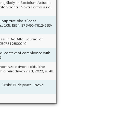
ej školy. In Socialum Actualis
alá Strana : Nová Forma s.r.o.,
 príprave ako súčasť
 s. 105. ISBN 978-80-7612-383-
s. In Ad Alta : journal of
000507312800040.
l context of compliance with
5.
nom vzdelávaní : aktuálne
 a prírodných vied, 2022, s. 48.
. České Budejovice : Nová