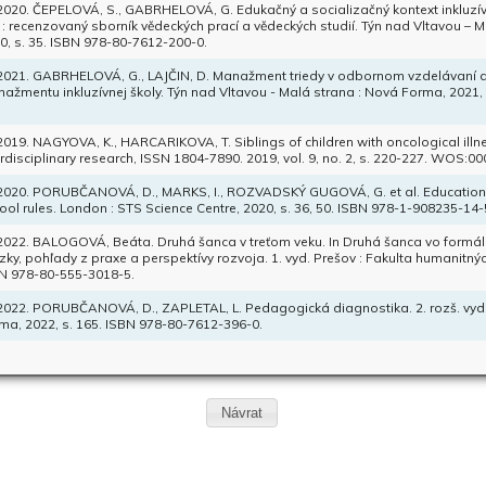
 2020. ČEPELOVÁ, S., GABRHELOVÁ, G. Edukačný a socializačný kontext inkluzívn
I. : recenzovaný sborník vědeckých prací a vědeckých studií. Týn nad Vltavou – M
0, s. 35. ISBN 978-80-7612-200-0.
 2021. GABRHELOVÁ, G., LAJČIN, D. Manažment triedy v odbornom vzdelávaní a
ažmentu inkluzívnej školy. Týn nad Vltavou - Malá strana : Nová Forma, 2021,
 2019. NAGYOVA, K., HARCARIKOVA, T. Siblings of children with oncological illnes
erdisciplinary research, ISSN 1804-7890. 2019, vol. 9, no. 2, s. 220-227. WOS:
 2020. PORUBČANOVÁ, D., MARKS, I., ROZVADSKÝ GUGOVÁ, G. et al. Educationa
ool rules. London : STS Science Centre, 2020, s. 36, 50. ISBN 978-1-908235-14-
 2022. BALOGOVÁ, Beáta. Druhá šanca v treťom veku. In Druhá šanca vo formál
zky, pohľady z praxe a perspektívy rozvoja. 1. vyd. Prešov : Fakulta humanitných
N 978-80-555-3018-5.
 2022. PORUBČANOVÁ, D., ZAPLETAL, L. Pedagogická diagnostika. 2. rozš. vyd
ma, 2022, s. 165. ISBN 978-80-7612-396-0.