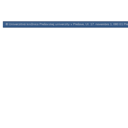
© Univerzitná knižnica Prešovskej univerzity v Prešove, Ul. 17. novembra 1, 080 01 Pr