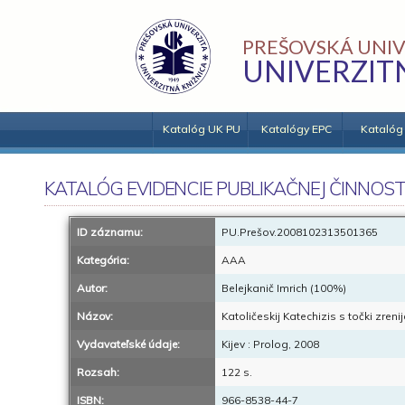
PREŠOVSKÁ UNIV
UNIVERZIT
Katalóg UK PU
Katalógy EPC
Katalóg
KATALÓG EVIDENCIE PUBLIKAČNEJ ČINNOST
ID záznamu:
PU.Prešov.2008102313501365
Kategória:
AAA
Autor:
Belejkanič Imrich (100%)
Názov:
Katoličeskij Katechizis s točki zren
Vydavateľské údaje:
Kijev : Prolog, 2008
Rozsah:
122 s.
ISBN:
966-8538-44-7