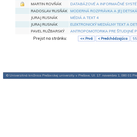
MARTIN ROVŇÁK
DATABÁZOVÉ A INFORMAČNÉ SYSTÉM
RADOSLAV RUSŇÁK
MODERNÁ ROZPRÁVKA A JEJ DETSKÁ
JURAJ RUSNÁK
MÉDIÁ A TEXT 4
JURAJ RUSNÁK
ELEKTRONICKÝ MEDIÁLNY TEXT A DE
PAVEL RUŽBARSKÝ
ANTROPOMOTORIKA PRE ŠTUDIJNÉ P
Prejsť na stránku:
<< Prvá
< Predchádzajúca
55
© Univerzitná knižnica Prešovskej univerzity v Prešove, Ul. 17. novembra 1, 080 01 Pr