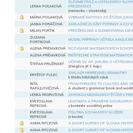
SLOVNÍK FRÁZ A USTÁLENÝCH SLOV
LENKA POĽAKOVÁ
PREZENTÁCIÍ
(nemecko – slovenský)
MÁRIA POLIAKOVÁ
VYBRANÉ KAPITOLY ZO ŠTÚDIA JUDA
JANKA PORÁČOVÁ
ZÁKLADNÉ ZLOŽKY POTRAVY A ICH 
MILAN PORTIK
PREDŠKOLSKÁ A ELEMENTÁRNA DIDA
ZUZANA
MODEL PRÍPRAVY UČITEĽA ANGLICKÉ
PORTIKOVÁ
ALENA PRÍDAVKOVÁ
ROZVÍJANIE MATEMATICKÝCH SCHOP
ALENA PRÍDAVKOVÁ
RIEŠITEĽSKÉ STRATÉGIE MATEMATIC
UČENIE SV. AP. JAKUBA O UČITEĽSK
ŠTEFAN PRUŽINSKÝ
(Exegéza JK 3. kap.)
ZÁKLADY HEBREJSKEJ GRAMATIKY
KRYŠTOF PULEC
k štúdiu biblických náuk
RITA
FROM PHRASES TO CLAUSES AND S
RAFAJLOVIČOVÁ
A student’s grammar book and work
LENKA REGRUTOVÁ
20 ROKOV MEDIÁLNYCH ŠTÚDIÍ V PR
KVETOSLAVA
LEGITIMITA A PRAMENE SOCIÁLNYCH 
REPKOVÁ
v kontexte sociálnej práce
KVETOSLAVA
POLITIKA SOCIÁLNYCH SLUŽIEB
REPKOVÁ
(v kocke)
ANNA RITLYOVÁ
A SHORT SURVEY OF SLOVAK HISTO
ANNA RITLYOVÁ
A SHORT SURVEY OF SLOVAK HISTO